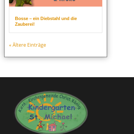
Bosse – ein Diebstahl und die
Zauberei!
« Ältere Einträge