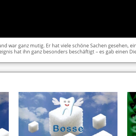
 und war ganz mutig. Er hat viele schöne Sachen gesehen, 
eignis hat ihn ganz besonders beschäftigt – es gab einen Di