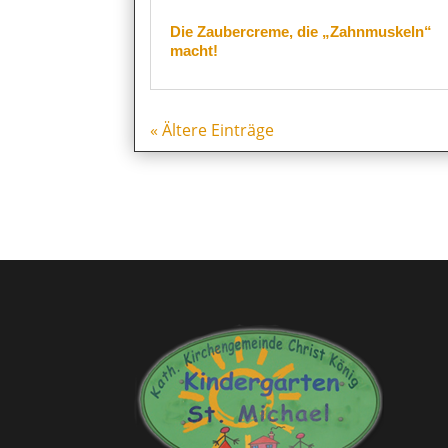
Die Zaubercreme, die „Zahnmuskeln“
macht!
« Ältere Einträge