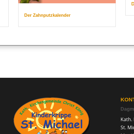
D
Der Zahnputzkalender
KON
Dagm
Kath. 
St. Mi