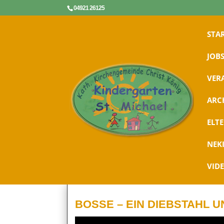
04921 26125
STA
JOBS
VER
ARC
ELT
NEK
VID
BOSSE – EIN DIEBSTAHL U