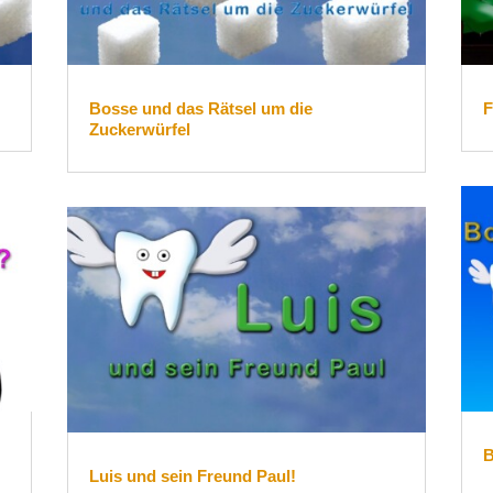
Bosse und das Rätsel um die
F
Zuckerwürfel
B
Luis und sein Freund Paul!