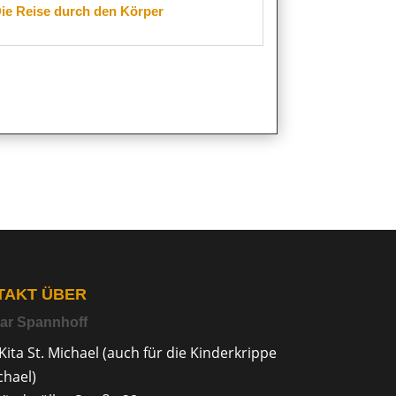
ie Reise durch den Körper
TAKT ÜBER
ar Spannhoff
Kita St. Michael (auch für die Kinderkrippe
chael)