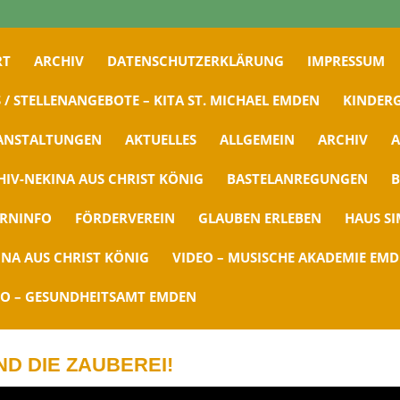
RT
ARCHIV
DATENSCHUTZERKLÄRUNG
IMPRESSUM
 / STELLENANGEBOTE – KITA ST. MICHAEL EMDEN
KINDERG
ANSTALTUNGEN
AKTUELLES
ALLGEMEIN
ARCHIV
A
HIV-NEKINA AUS CHRIST KÖNIG
BASTELANREGUNGEN
B
ERNINFO
FÖRDERVEREIN
GLAUBEN ERLEBEN
HAUS S
INA AUS CHRIST KÖNIG
VIDEO – MUSISCHE AKADEMIE EM
EO – GESUNDHEITSAMT EMDEN
ND DIE ZAUBEREI!