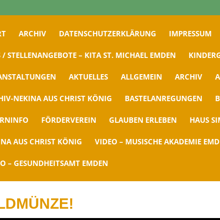
RT
ARCHIV
DATENSCHUTZERKLÄRUNG
IMPRESSUM
 / STELLENANGEBOTE – KITA ST. MICHAEL EMDEN
KINDERG
ANSTALTUNGEN
AKTUELLES
ALLGEMEIN
ARCHIV
A
HIV-NEKINA AUS CHRIST KÖNIG
BASTELANREGUNGEN
B
ERNINFO
FÖRDERVEREIN
GLAUBEN ERLEBEN
HAUS S
INA AUS CHRIST KÖNIG
VIDEO – MUSISCHE AKADEMIE EM
EO – GESUNDHEITSAMT EMDEN
OLDMÜNZE!