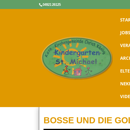
04921 26125
STA
JOBS
VER
ARC
ELT
NEK
VID
BOSSE UND DIE G