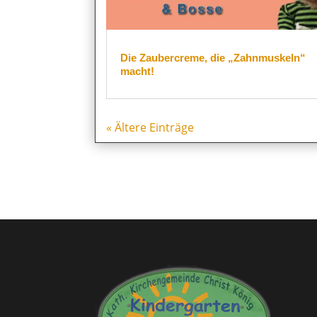
Die Zaubercreme, die „Zahnmuskeln“
macht!
« Ältere Einträge