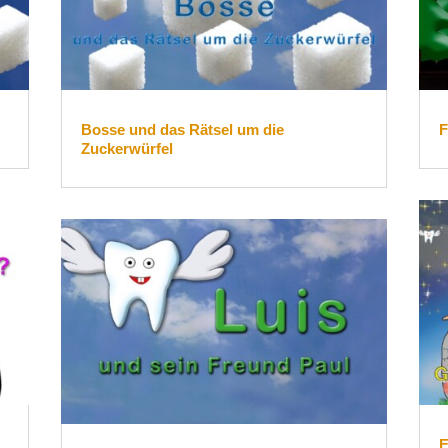
Bosse und das Rätsel um die
F
Zuckerwürfel
E