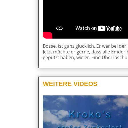
Bosse, ist ganz glücklich. Er war bei 
Jetzt möchte er gerne, dass alle Emder
geputzt haben, wie er. Eine Überraschu
WEITERE VIDEOS