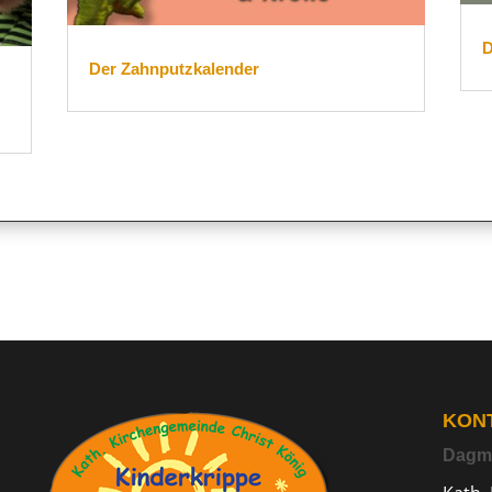
D
Der Zahnputzkalender
KON
Dagm