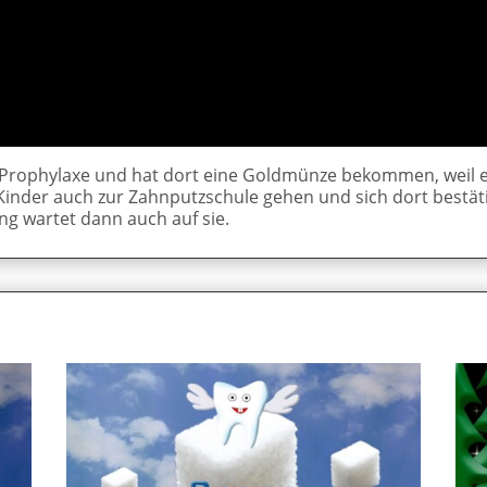
der Prophylaxe und hat dort eine Goldmünze bekommen, weil e
 Kinder auch zur Zahnputzschule gehen und sich dort bestät
ng wartet dann auch auf sie.