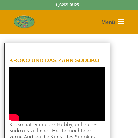
04921 26125
KROKO UND DAS ZAHN SUDOKU
Kroko hat ein neues Hobby, er liebt es
Sudokus zu lösen. Heute möchte er
gerne Andrea die Kunst des Sudokus