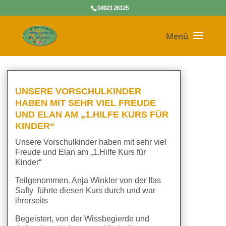
04921 26125
UNSERE VORSCHULKINDER
HABEN MIT SEHR VIEL FREUDE
UND ELAN AM „1.HILFE KURS FÜR
KINDER“
Unsere Vorschulkinder haben mit sehr viel
Freude und Elan am „1.Hilfe Kurs für
Kinder“
Teilgenommen. Anja Winkler von der Ifas
Safty führte diesen Kurs durch und war
ihrerseits
Begeistert, von der Wissbegierde und