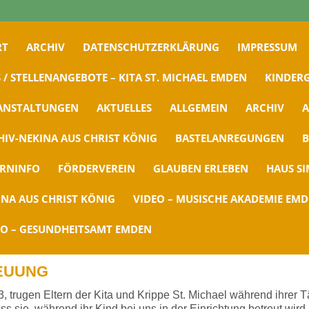
RT
ARCHIV
DATENSCHUTZERKLÄRUNG
IMPRESSUM
 / STELLENANGEBOTE – KITA ST. MICHAEL EMDEN
KINDERG
ANSTALTUNGEN
AKTUELLES
ALLGEMEIN
ARCHIV
A
HIV-NEKINA AUS CHRIST KÖNIG
BASTELANREGUNGEN
B
ERNINFO
FÖRDERVEREIN
GLAUBEN ERLEBEN
HAUS S
INA AUS CHRIST KÖNIG
VIDEO – MUSISCHE AKADEMIE EM
EO – GESUNDHEITSAMT EMDEN
EUUNG
 trugen Eltern der Kita und Krippe St. Michael während ihrer Tä
s sie, während ihr Kind bei uns in der Einrichtung betreut wird