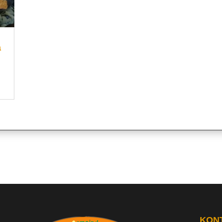
a
KON