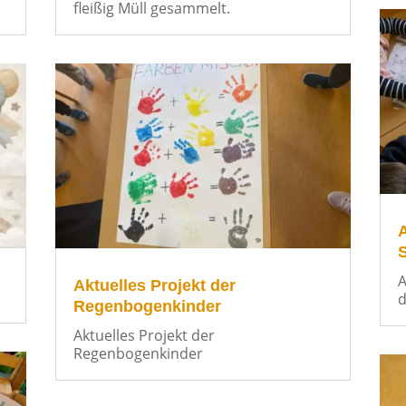
fleißig Müll gesammelt.
A
S
A
Aktuelles Projekt der
d
Regenbogenkinder
Aktuelles Projekt der
Regenbogenkinder