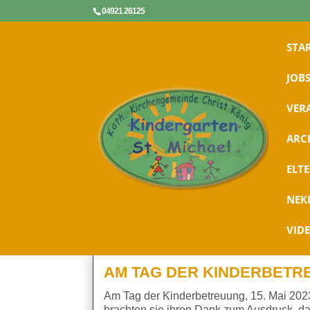
04921 26125
STA
JOBS
VER
ARC
ELT
NEK
VID
AM TAG DER KINDERBETR
Am Tag der Kinderbetreuung, 15. Mai 2023,
brachten sie ihren Dank zum Ausdruck, das