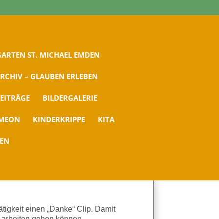
ARTEN ST. MICHAEL EMDEN
RCHIV – GLAUBEN ERLEBEN
EITRÄGE
BILDERGALERIE
IMEON
KINDERKRIPPE
KITA
DEN
tigkeit einen „Danke“ Clip. Damit
, arbeiten gehen können.