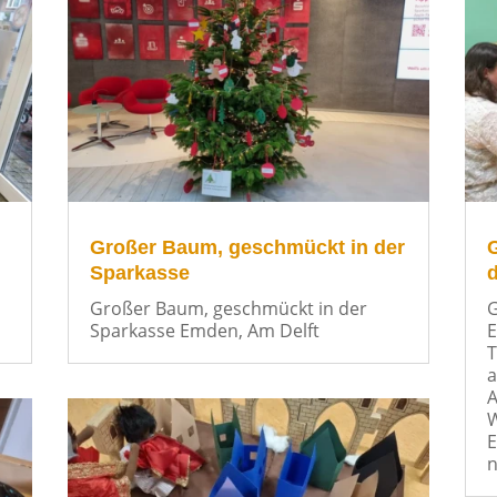
Großer Baum, geschmückt in der
Sparkasse
d
Großer Baum, geschmückt in der
G
Sparkasse Emden, Am Delft
E
T
a
A
W
E
n