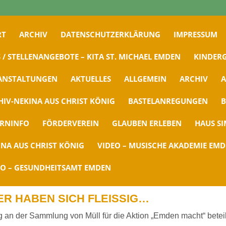
RT
ARCHIV
DATENSCHUTZERKLÄRUNG
IMPRESSUM
 / STELLENANGEBOTE – KITA ST. MICHAEL EMDEN
KINDERG
ANSTALTUNGEN
AKTUELLES
ALLGEMEIN
ARCHIV
A
HIV-NEKINA AUS CHRIST KÖNIG
BASTELANREGUNGEN
B
ERNINFO
FÖRDERVEREIN
GLAUBEN ERLEBEN
HAUS S
INA AUS CHRIST KÖNIG
VIDEO – MUSISCHE AKADEMIE EM
EO – GESUNDHEITSAMT EMDEN
R HABEN SICH FLEISSIG…
g an der Sammlung von Müll für die Aktion „Emden macht“ beteil