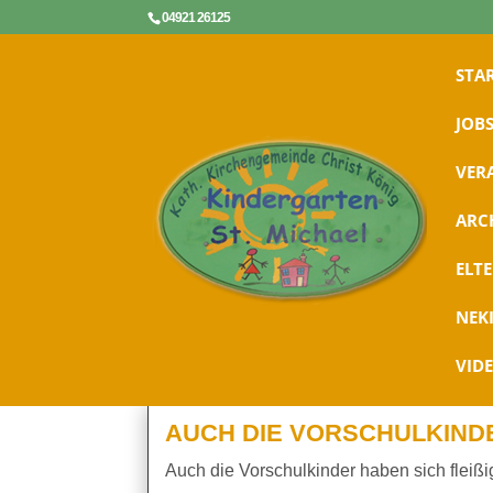
04921 26125
STA
JOBS
VER
ARC
ELT
NEK
VID
AUCH DIE VORSCHULKINDE
Auch die Vorschulkinder haben sich fleißi